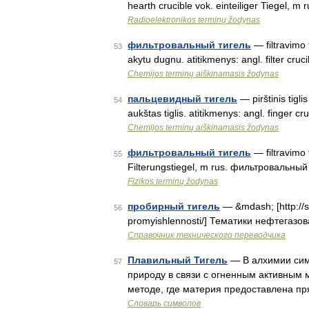
hearth crucible vok. einteiliger Tiegel,
Radioelektronikos terminų žodynas
фильтровальный тигель
— filtravimo t
53
akytu dugnu. atitikmenys: angl. filter c
Chemijos terminų aiškinamasis žodynas
пальцевидный тигель
— pirštinis tigl
54
aukštas tiglis. atitikmenys: angl. finger
Chemijos terminų aiškinamasis žodynas
фильтровальный тигель
— filtravimo t
55
Filterungstiegel, m rus. фильтровальный 
Fizikos terminų žodynas
пробирный тигель
— &mdash; [http://sl
56
promyishlennosti/] Тематики нефтегазо
Справочник технического переводчика
Плавильный Тигель
— В алхимии сим
57
природу в связи с огненным активным 
методе, где материя предоставлена пр
Словарь символов