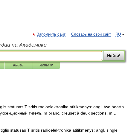
Запомнить сайт
Словарь на свой сайт
RU
едии на Академике
Найти!
Книги
Игры ⚽
glis statusas T sritis radioelektronika atitikmenys: angl. two hearth
. двухсекционный тигель, m pranc. creuset à deux sections, m …
iglis statusas T sritis radioelektronika atitikmenys: angl. single