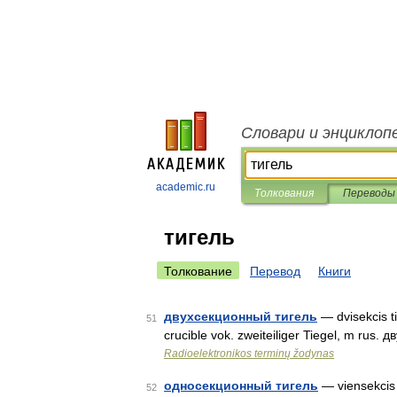
Словари и энциклоп
academic.ru
Толкования
Переводы
тигель
Толкование
Перевод
Книги
двухсекционный тигель
— dvisekcis ti
51
crucible vok. zweiteiliger Tiegel, m rus
Radioelektronikos terminų žodynas
односекционный тигель
— viensekcis t
52