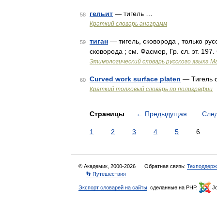
гельит
— тигель …
58
Краткий словарь анаграмм
тиган
— тигель, сковорода , только русск
59
сковорода ; см. Фасмер, Гр. сл. эт. 197
Этимологический словарь русского языка М
Curved work surface platen
— Тигель 
60
Краткий толковый словарь по полиграфии
Страницы
←
Предыдущая
Сле
1
2
3
4
5
6
© Академик, 2000-2026
Обратная связь:
Техподдерж
👣 Путешествия
Экспорт словарей на сайты
, сделанные на PHP,
Jo