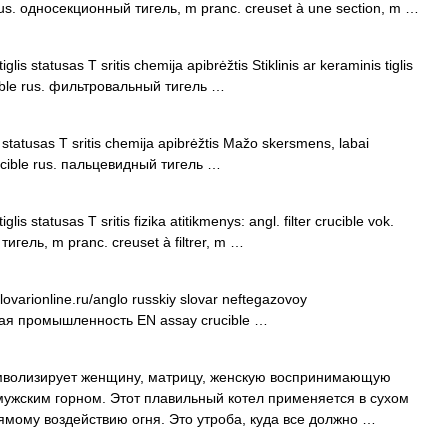
 m rus. односекционный тигель, m pranc. creuset à une section, m …
iglis statusas T sritis chemija apibrėžtis Stiklinis ar keraminis tiglis
rucible rus. фильтровальный тигель …
is statusas T sritis chemija apibrėžtis Mažo skersmens, labai
 crucible rus. пальцевидный тигель …
iglis statusas T sritis fizika atitikmenys: angl. filter crucible vok.
тигель, m pranc. creuset à filtrer, m …
ovarionline.ru/anglo russkiy slovar neftegazovoy
вая промышленность EN assay crucible …
волизирует женщину, матрицу, женскую воспринимающую
мужским горном. Этот плавильный котел применяется в сухом
ямому воздействию огня. Это утроба, куда все должно …