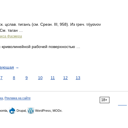
. цслав. тиганъ (см. Срезн. III, 958). Из греч. τήγανον
. См. таган …
акса Фасмера
с криволинейной рабочей поверхностью …
дующая
→
7
8
9
10
11
12
13
ка
,
Реклама на сайте
18+
omla,
Drupal,
WordPress, MODx.